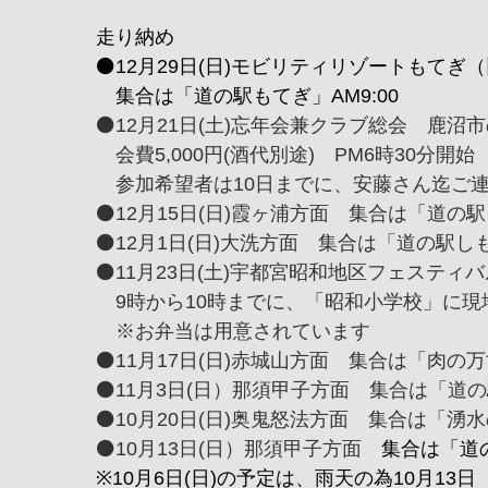
走り納め
⚫️12月29日(日)モビリティリゾートもて
集合は「道の駅もてぎ」AM9:00
⚫️12月21日(土)忘年会兼クラブ総会 鹿
会費5,000円(酒代別途) PM6時30分開始
参加希望者は10日までに、安藤さん迄ご
⚫️12月15日(日)霞ヶ浦方面 集合は「道の駅
⚫️12月1日(日)大洗方面 集合は「道の駅しも
⚫️11月23日(土)宇都宮昭和地区フェスティ
9時から10時までに、「昭和小学校」に現
※お弁当は用意されています
⚫️11月17日(日)赤城山方面 集合は「肉の万世
⚫️11月3日(日）那須甲子方面 集合は「道の
⚫️10月20日(日)奥鬼怒法方面 集合は「湧水
⚫️10月13日(日）那須甲子方面
集合は「道の
※10月6日(日)の予定は、雨天の為10月1