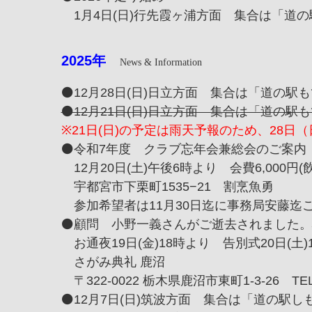
1月4日(日)行先霞ヶ浦方面 集合は「道の駅
2025
年
News & Information
⚫️12月28日(日)日立方面 集合は「道の駅もて
⚫️12月21日(日)日立方面 集合は「道の駅もて
※21日(日)の予定は雨天予報のため、28日
⚫️令和7年度 クラブ忘年会兼総会のご案内
12月20日(土)午後6時より 会費6,000円(
宇都宮市下栗町1535−21 割烹魚勇
参加希望者は11月30日迄に事務局安藤迄
⚫️顧問 小野一義さんがご逝去されました
お通夜19日(金)18時より 告別式20日(土)
さがみ典礼 鹿沼
〒322-0022 栃木県鹿沼市東町1-3-26 TEL：
⚫️12月7日(日)筑波方面 集合は「道の駅しも