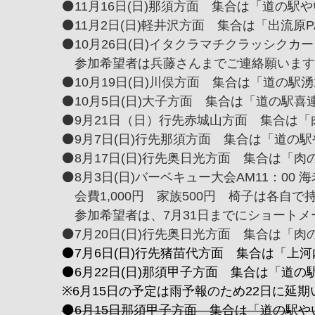
⚫️11月16日(日)那須方面 集合は「道の駅やい
⚫️11月2日(日)軽井沢方面 集合は「出流原PA
⚫️10月26日(日)イタクラマチクラッシクカ
参加希望者は兵藤さんまでご連絡願いま
⚫️10月19日(日)川俣方面 集合は「道の駅湧
⚫️10月5日(日)大子方面 集合は「道の駅喜連
⚫️9月21日（日）行先赤城山方面 集合は「肉
⚫️9月7日(日)行先那須方面 集合は「道の駅や
⚫️8月17日(日)行先奥日光方面 集合は「肉の
⚫️8月3日(日)バーベキュー大会AM11：00
会費1,000円 家族500円 椅子は各自で
参加希望者は、7月31日までにショートメ
⚫️7月20日(日)行先奥日光方面 集合は「肉の
⚫️7月6日(日)行先猪苗代方面 集合は「上河内
⚫️6月22日(日)那須甲子方面 集合は「道の駅
※6月15日の予定は雨予報のため22日に延
⚫️6月15日那須甲子方面 集合は「道の駅やいた