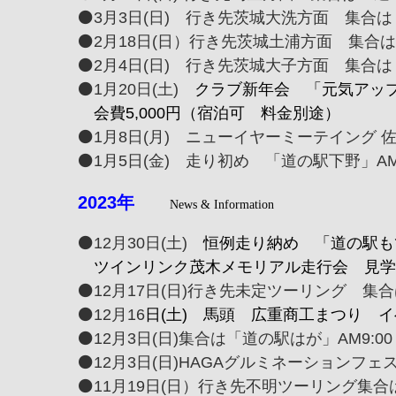
⚫️3月3日(日) 行き先茨城大洗方面 集合は
⚫️2月18日(日）行き先茨城土浦方面 集合は
⚫️2月4日(日) 行き先茨城大子方面 集合は
⚫️1月20日(土)
クラブ新年会 「元気アップ
会費5,000円（宿泊可 料金別途）
⚫️1月8日(月) ニューイヤーミーテイング
⚫️1月5日(金) 走り初め 「道の駅下野」
2023
年
News & Information
⚫️12月30日(土)
恒例走り納め 「道の駅も
ツインリンク茂木メモリアル走行会 見学
⚫️12月17日(日)行き先未定ツーリング 集
⚫️12月16
日(土) 馬頭 広重商工まつり 
⚫️12月3日(日)集合は「道の駅はが」AM9
⚫️12月3日(日)HAGAグルミネーションフェス
⚫️11月19日(日）行き先不明ツーリング集合